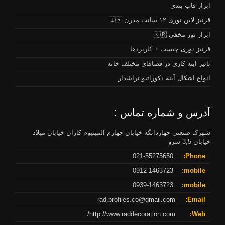
ابزار قاب بندی
قرنیز لاین نوری ۱۲ سانت مدرن 🇮🇷
ابزار نور مخفی 🇰🇷
قرنیز نوری چیست + کاربردها
تاثیر آینه کاری در فضاهای مختلف خانه
انواع اشکال آینه دکوراتیو تراشدار
آدرس و شماره تماس :
شهرک صنعتی چهاردانگه خیابان چهارم آلمینیوم کاران خیابان میلاد
خیابان 3,5 سرو
021-55275650
Phone:
0912-1463723
mobile:
0939-1463723
mobile:
rad.profiles.co@gmail.com
Email:
http://www.raddecoration.com/
Web: