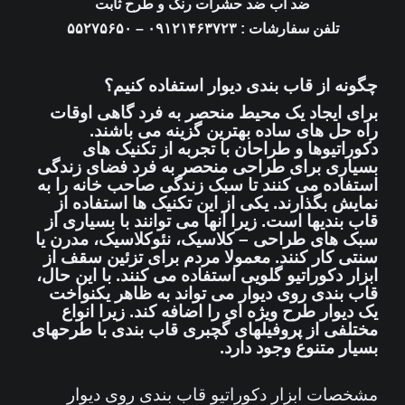
ضد آب ضد حشرات رنگ و طرح ثابت
تلفن سفارشات : ۰۹۱۲۱۴۶۳۷۲۳ – ۵۵۲۷۵۶۵۰
چگونه از قاب بندی دیوار استفاده کنیم؟
برای ایجاد یک محیط منحصر به فرد گاهی اوقات
راه حل های ساده بهترین گزینه می باشند.
دکوراتیوها و طراحان با تجربه از تکنیک های
بسیاری برای طراحی منحصر به فرد فضای زندگی
استفاده می کنند تا سبک زندگی صاحب خانه را به
نمایش بگذارند. یکی از این تکنیک ها استفاده از
قاب بندیها است. زیرا آنها می توانند با بسیاری از
سبک های طراحی – کلاسیک، نئوکلاسیک، مدرن یا
سنتی کار کنند. معمولا مردم برای تزئین سقف از
ابزار دکوراتیو گلویی استفاده می کنند. با این حال،
قاب بندی روی دیوار می تواند به ظاهر یکنواخت
یک دیوار طرح ویژه ای را اضافه کند. زیرا انواع
مختلفی از پروفیلهای گچبری قاب بندی با طرحهای
بسیار متنوع وجود دارد.
مشخصات ابزار دکوراتیو قاب بندی روی دیوار