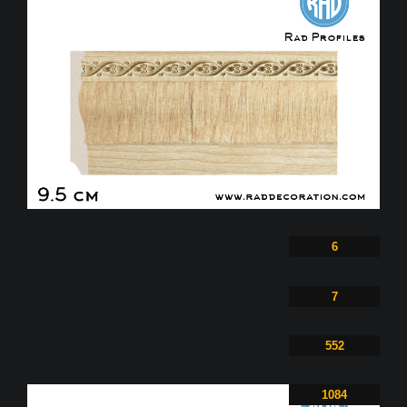
6
7
552
1084