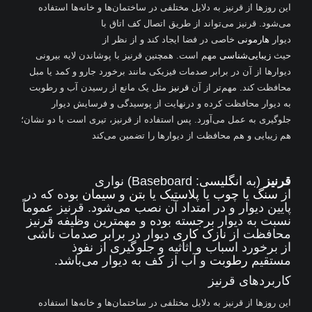
این روزها از قرنیز به دلایل مختلفی در ساختمان‌ها و خانه‌ها استفاده
می‌شود. قرنیز می‌تواند از طریق اتصال کف اتاق با
دیوار
هارمونی
خاصی در فضا ایجاد کند و از نظر از
حیث
زیبایی‌شناسی
مهم است. همچنین قرنیز با پوشاندن لایه بیرونی
دیوارها از آن در برابر صدمات فیزیکی مانند برخورد جارو و کمد یا مبل
محافظت کند. مهم‌تر از آن
قرنیز
مثل یک مانع از رسیدن آب و رطوبت
به دیوار محافظت کرده و درنهایت از پوسیدگی و فرسایش دیوار
جلوگیری به عمل می‌آورد. پس استفاده از قرنیز، تیری است با دو نشان؛
هم زیبایی و هم محافظت از دیوارها را تضمین می‌کند
قرنیز
(به
انگلیسی
:
Baseboard
) نواری
از
سنگ
یا
چوب
یا
پلاستیک
یا
بتن
و
سیمان
بوده که در
پایین دیوار و در امتداد آن نصب می‌شود. قرنیز عموماً
نسبت به دیوار برجسته بوده و مهمترین وظیفه قرنیز
محافظت از
نازک کاری
دیوار در برابر صدمات ناشی
از برخورد اسباب و اثاثیه و جلوگیری از نفوذ
مستقیم
رطوبت
و آب از کف به دیوار می‌باشد.
کاربردهای قرنیز
این روزها از قرنیز به دلایل مختلفی در ساختمان‌ها و خانه‌ها استفاده