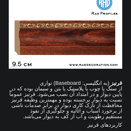
قرنیز
(به
انگلیسی
:
Baseboard
) نواری
از
سنگ
یا
چوب
یا
پلاستیک
یا
بتن
و
سیمان
بوده که در
پایین دیوار و در امتداد آن نصب می‌شود. قرنیز عموماً
نسبت به دیوار برجسته بوده و مهمترین وظیفه قرنیز
محافظت از
نازک کاری
دیوار در برابر صدمات ناشی
از برخورد اسباب و اثاثیه و جلوگیری از نفوذ
مستقیم
رطوبت
و آب از کف به دیوار می‌باشد.
کاربردهای قرنیز