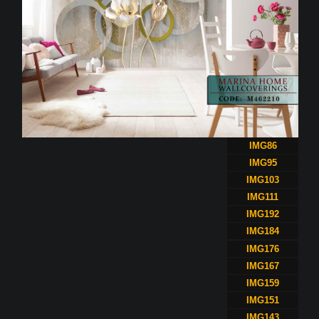
IMG86
IMG95
IMG103
IMG111
IMG192
IMG184
IMG176
IMG167
IMG159
IMG151
IMG143