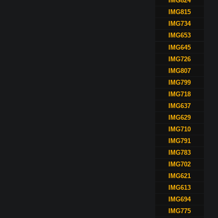
IMG824
IMG815
IMG734
IMG653
IMG645
IMG726
IMG807
IMG799
IMG718
IMG637
IMG629
IMG710
IMG791
IMG783
IMG702
IMG621
IMG613
IMG694
IMG775