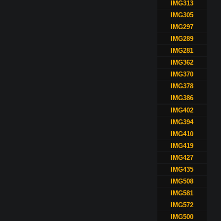
IMG313
IMG305
IMG297
IMG289
IMG281
IMG362
IMG370
IMG378
IMG386
IMG402
IMG394
IMG410
IMG419
IMG427
IMG435
IMG508
IMG581
IMG572
IMG500