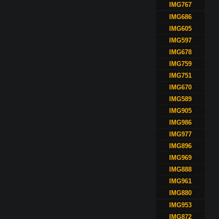
IMG767
IMG686
IMG605
IMG597
IMG678
IMG759
IMG751
IMG670
IMG589
IMG905
IMG986
IMG977
IMG896
IMG969
IMG888
IMG961
IMG880
IMG953
IMG872